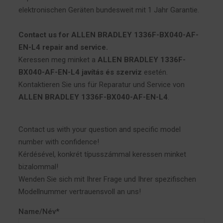
elektronischen Geräten bundesweit mit 1 Jahr Garantie.
Contact us for ALLEN BRADLEY 1336F-BX040-AF-
EN-L4 repair and service.
Keressen meg minket a
ALLEN BRADLEY 1336F-
BX040-AF-EN-L4 javítás és szerviz
esetén.
Kontaktieren Sie uns für Reparatur und Service von
ALLEN BRADLEY 1336F-BX040-AF-EN-L4
.
Contact us with your question and specific model
number with confidence!
Kérdésével, konkrét típusszámmal keressen minket
bizalommal!
Wenden Sie sich mit Ihrer Frage und Ihrer spezifischen
Modellnummer vertrauensvoll an uns!
Name/Név*