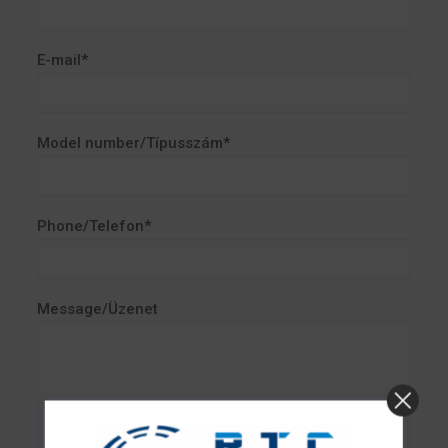
E-mail*
Model number/Típusszám*
Phone/Telefon*
Message/Üzenet