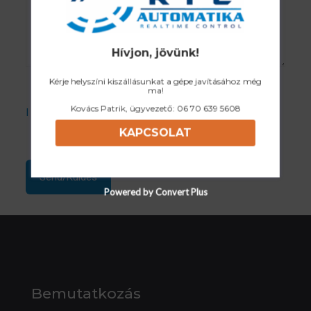
Hívjon, jövünk!
Kérje helyszíni kiszállásunkat a gépe javításához még
ma!
Kovács Patrik, ügyvezető:
06 70 639 5608
I accept the Privacy Policy
KAPCSOLAT
Powered by Convert Plus
Bemutatkozás