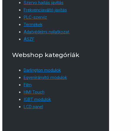
Szervo hajtás javítás
Frekvenciaváltó javítás
PLC-szerviz
Termékek
Adatvédelmi nyilatkozat
ÁSZF
Webshop kategóriák
Darlington modulok
Egyenirányító modulok
Film
HMI Touch
IGBT modulok
LCD panel