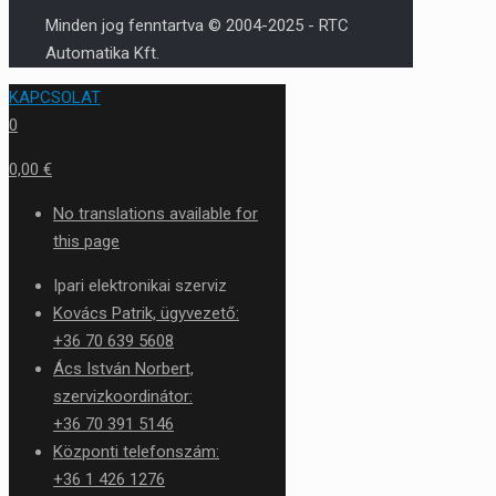
Minden jog fenntartva © 2004-2025 - RTC
Automatika Kft.
KAPCSOLAT
0
0,00 €
No translations available for
this page
Ipari elektronikai szerviz
Kovács Patrik, ügyvezető:
+36 70 639 5608
Ács István Norbert,
szervizkoordinátor:
+36 70 391 5146
Központi telefonszám:
+36 1 426 1276