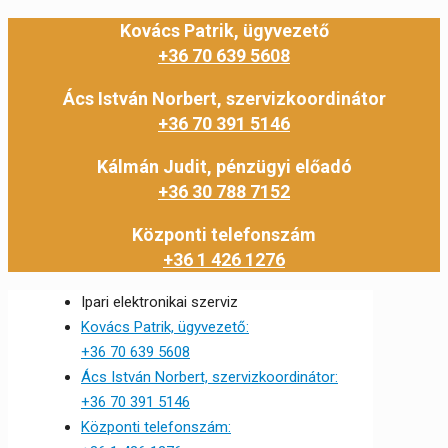
Kovács Patrik, ügyvezető
+36 70 639 5608
Ács István Norbert, szervizkoordinátor
+36 70 391 5146
Kálmán Judit, pénzügyi előadó
+36 30 788 7152
Központi telefonszám
+36 1 426 1276
Ipari elektronikai szerviz
Kovács Patrik, ügyvezető:
+36 70 639 5608
Ács István Norbert, szervizkoordinátor:
+36 70 391 5146
Központi telefonszám: