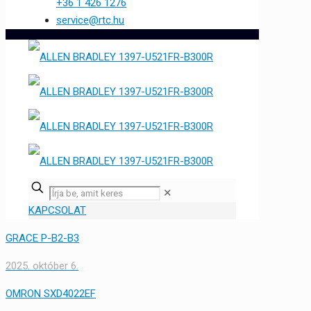
+36 1 426 1276
service@rtc.hu
✕
KAPCSOLAT
GRACE P-B2-B3
2025. október 6.
OMRON SXD4022EF