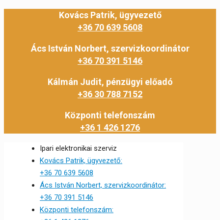
Kovács Patrik, ügyvezető
+36 70 639 5608
Ács István Norbert, szervizkoordinátor
+36 70 391 5146
Kálmán Judit, pénzügyi előadó
+36 30 788 7152
Központi telefonszám
+36 1 426 1276
Ipari elektronikai szerviz
Kovács Patrik, ügyvezető:
+36 70 639 5608
Ács István Norbert, szervizkoordinátor:
+36 70 391 5146
Központi telefonszám: