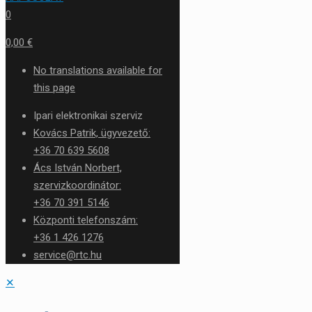
0
0,00 €
No translations available for
this page
Ipari elektronikai szerviz
Kovács Patrik, ügyvezető:
+36 70 639 5608
Ács István Norbert,
szervizkoordinátor:
+36 70 391 5146
Központi telefonszám:
+36 1 426 1276
service@rtc.hu
✕