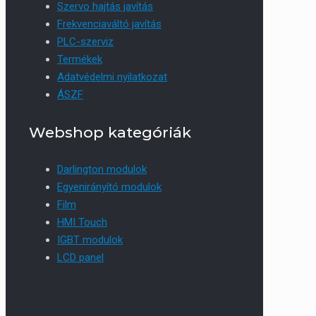
Szervo hajtás javítás
Frekvenciaváltó javítás
PLC-szerviz
Termékek
Adatvédelmi nyilatkozat
ÁSZF
Webshop kategóriák
Darlington modulok
Egyenirányító modulok
Film
HMI Touch
IGBT modulok
LCD panel