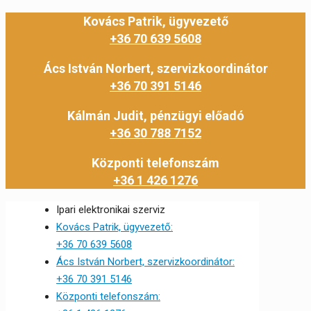
Kovács Patrik, ügyvezető
+36 70 639 5608
Ács István Norbert, szervizkoordinátor
+36 70 391 5146
Kálmán Judit, pénzügyi előadó
+36 30 788 7152
Központi telefonszám
+36 1 426 1276
Ipari elektronikai szerviz
Kovács Patrik, ügyvezető:
+36 70 639 5608
Ács István Norbert, szervizkoordinátor:
+36 70 391 5146
Központi telefonszám: