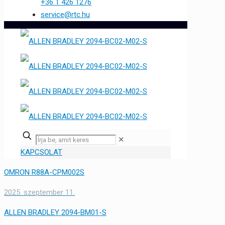
+36 1 426 1276
service@rtc.hu
✕
KAPCSOLAT
OMRON R88A-CPM002S
2025. szeptember 11.
ALLEN BRADLEY 2094-BM01-S