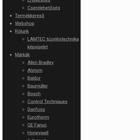
Cserelehetőség
Termékkereső
Webshop
Rólunk
LAMTEC tüzeléstechnika
képviselet
Márkák
Allen Bradley
Alstom
Baldor
Baumüller
Bosch
Control Techniques
Danfoss
Eurotherm
GE Fanuc
Honeywell