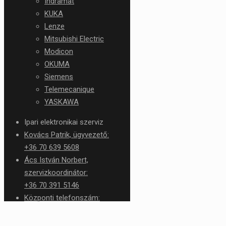
Indramat
KUKA
Lenze
Mitsubishi Electric
Modicon
OKUMA
Siemens
Telemecanique
YASKAWA
Ipari elektronikai szerviz
Kovács Patrik, ügyvezető:
+36 70 639 5608
Ács István Norbert,
szervizkoordinátor:
+36 70 391 5146
Központi telefonszám:
+36 1 426 1276
service@rtc.hu