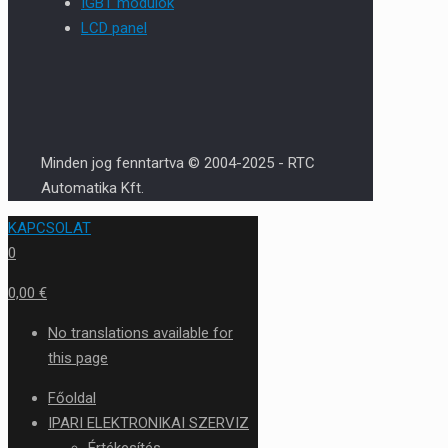
IGBT modulok
LCD panel
Minden jog fenntartva © 2004-2025 - RTC
Automatika Kft.
KAPCSOLAT
0
0,00 €
No translations available for
this page
Főoldal
IPARI ELEKTRONIKAI SZERVIZ
Értékesítés