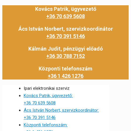
Kovács Patrik, ügyvezető
+36 70 639 5608
Ács István Norbert, szervizkoordinátor
+36 70 391 5146
Kálmán Judit, pénzügyi előadó
+36 30 788 7152
Központi telefonszám
+36 1 426 1276
Ipari elektronikai szerviz
Kovács Patrik, ügyvezető:
+36 70 639 5608
Ács István Norbert, szervizkoordinátor:
+36 70 391 5146
Központi telefonszám: