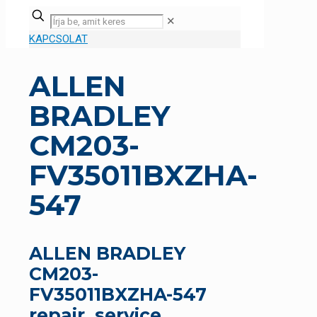
✕
KAPCSOLAT
ALLEN
BRADLEY
CM203-
FV35011BXZHA-
547
ALLEN BRADLEY
CM203-
FV35011BXZHA-547
repair, service