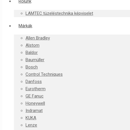
Rólunk
LAMTEC tüzeléstechnika képviselet
Márkák
Allen Bradley
Alstom
Baldor
Baumüller
Bosch
Control Techniques
Danfoss
Eurotherm
GE Fanuc
Honeywell
Indramat
KUKA
Lenze