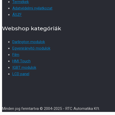
Termékek
Adatvédelmi nyilatkozat
ÁSZF
Webshop kategóriák
Darlington modulok
Egyenirányító modulok
Film
HMI Touch
IGBT modulok
LCD panel
Minden jog fenntartva © 2004-2025 - RTC Automatika Kft.