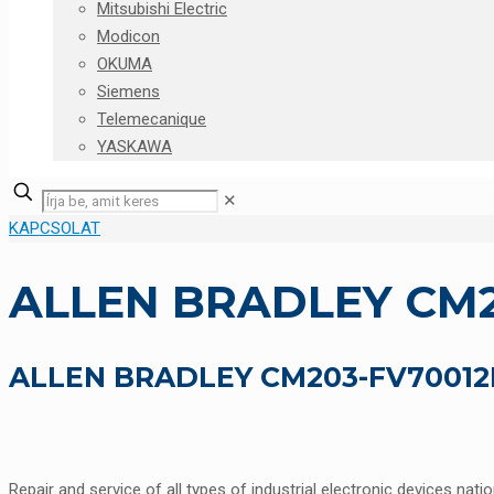
Mitsubishi Electric
Modicon
OKUMA
Siemens
Telemecanique
YASKAWA
✕
KAPCSOLAT
ALLEN BRADLEY CM2
ALLEN BRADLEY CM203-FV70012BX
Repair and service of all types of industrial electronic devices nati