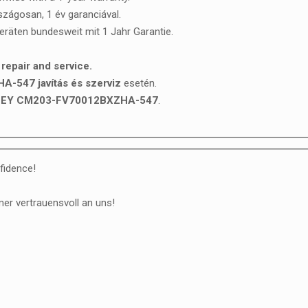
rszágosan, 1 év garanciával.
Geräten bundesweit mit 1 Jahr Garantie.
pair and service.
547 javítás és szerviz
esetén.
EY CM203-FV70012BXZHA-547
.
fidence!
er vertrauensvoll an uns!