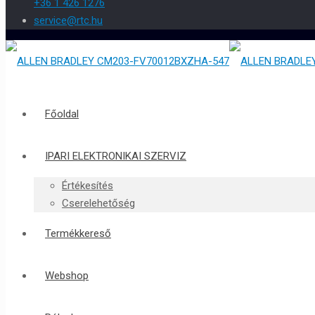
+36 1 426 1276
service@rtc.hu
Főoldal
IPARI ELEKTRONIKAI SZERVIZ
Értékesítés
Cserelehetőség
Termékkereső
Webshop