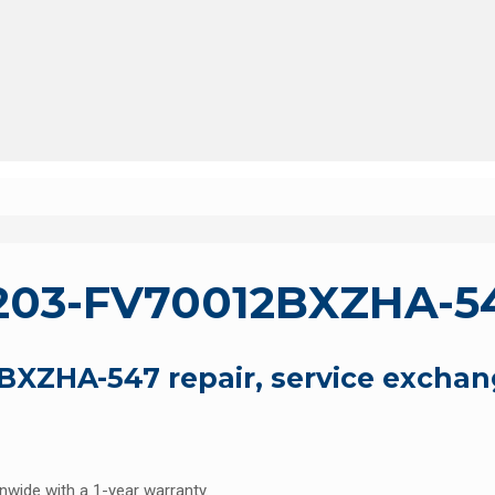
03-FV70012BXZHA-5
ZHA-547 repair, service exchan
onwide with a 1-year warranty.