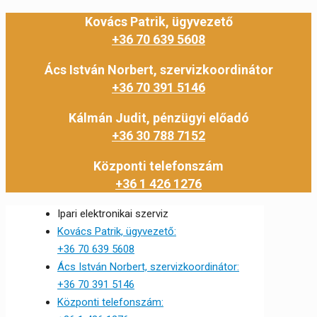
Kovács Patrik, ügyvezető
+36 70 639 5608
Ács István Norbert, szervizkoordinátor
+36 70 391 5146
Kálmán Judit, pénzügyi előadó
+36 30 788 7152
Központi telefonszám
+36 1 426 1276
Ipari elektronikai szerviz
Kovács Patrik, ügyvezető:
+36 70 639 5608
Ács István Norbert, szervizkoordinátor:
+36 70 391 5146
Központi telefonszám: