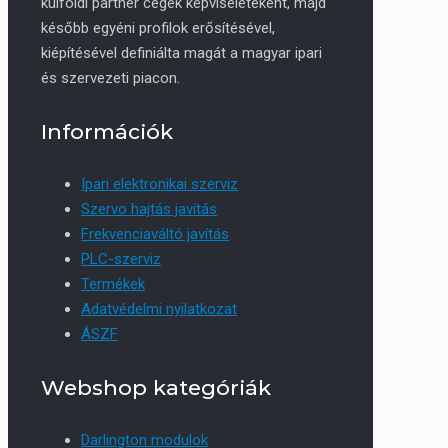
külföldi partner cégek képviseleteként, majd
később egyéni profilok erősítésével,
kiépítésével definiálta magát a magyar ipari
és szervezeti piacon.
Információk
Ipari elektronikai szerviz
Szervo hajtás javítás
Frekvenciaváltó javítás
PLC-szerviz
Termékek
Adatvédelmi nyilatkozat
ÁSZF
Webshop kategóriák
Darlington modulok