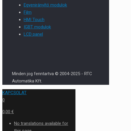
Egyenirányító modulok
Film
HMI Touch
IGBT modulok
LCD panel
Minden jog fenntartva © 2004-2025 - RTC
Automatika Kft.
KAPCSOLAT
0
0,00 €
No translations available for
this page