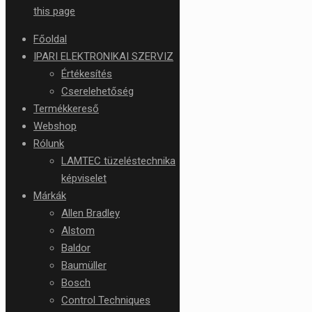
this page
Főoldal
IPARI ELEKTRONIKAI SZERVIZ
Értékesítés
Cserelehetőség
Termékkereső
Webshop
Rólunk
LAMTEC tüzeléstechnika
képviselet
Márkák
Allen Bradley
Alstom
Baldor
Baumüller
Bosch
Control Techniques