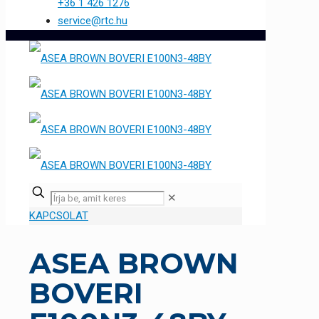
+36 1 426 1276
service@rtc.hu
✕
KAPCSOLAT
ASEA BROWN
BOVERI