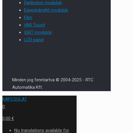
Darlington modulok
Egyenirányító modulok
Film
HMI Touch
IGBT modulok
LCD panel
Minden jog fenntartva © 2004-2025 - RTC
Automatika Kft.
KAPCSOLAT
0
0,00 €
No translations available for