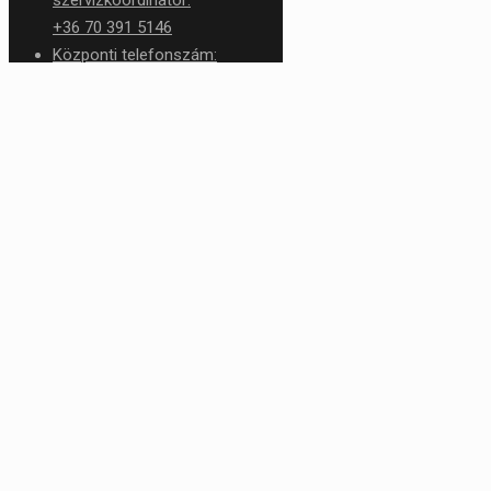
+36 70 391 5146
Központi telefonszám:
+36 1 426 1276
service@rtc.hu
✕
Kosár
Tovább a pénztárhoz
Kosár
Hívjon, jövünk!
Kérje helyszíni kiszállásunkat a gépe javításához még ma!