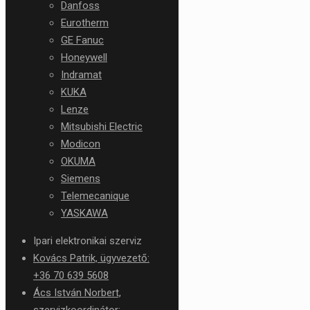
Danfoss
Eurotherm
GE Fanuc
Honeywell
Indramat
KUKA
Lenze
Mitsubishi Electric
Modicon
OKUMA
Siemens
Telemecanique
YASKAWA
Ipari elektronikai szerviz
Kovács Patrik, ügyvezető:
+36 70 639 5608
Ács István Norbert,
szervizkoordinátor: