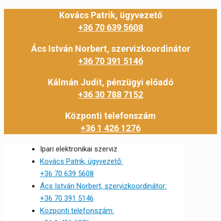
Kovács Patrik, ügyvezető
+36 70 639 5608
Ács István Norbert, szervizkoordinátor
+36 70 391 5146
Kálmán Judit, pénzügyi előadó
+36 30 788 7152
Központi telefonszám
+36 1 426 1276
Ipari elektronikai szerviz
Kovács Patrik, ügyvezető:
+36 70 639 5608
Ács István Norbert, szervizkoordinátor:
+36 70 391 5146
Központi telefonszám: