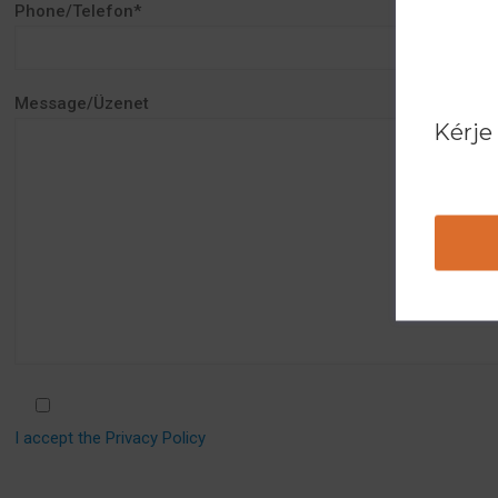
Phone/Telefon*
Message/Üzenet
Kérje
I accept the Privacy Policy