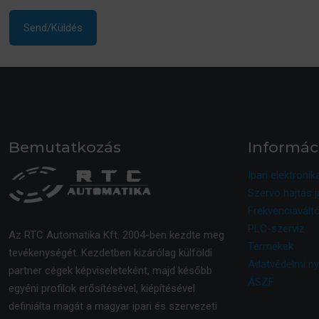
Bemutatkozás
Informác
Ipari elektronik
Szervo hajtás j
Frekvenciaváltó
PLC-szerviz
Az RTC Automatika Kft. 2004-ben kezdte meg
Termékek
tevékenységét. Kezdetben kizárólag külföldi
Adatvédelmi ny
partner cégek képviseleteként, majd később
ÁSZF
egyéni profilok erősítésével, kiépítésével
definiálta magát a magyar ipari és szervezeti