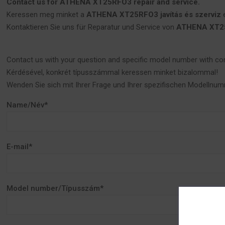
Contact us for ATHENA XT25RFO3 repair and service.
Keressen meg minket a
ATHENA XT25RFO3 javítás és szerviz
e
Kontaktieren Sie uns für Reparatur und Service von
ATHENA XT2
Contact us with your question and specific model number with co
Kérdésével, konkrét típusszámmal keressen minket bizalommal!
Wenden Sie sich mit Ihrer Frage und Ihrer spezifischen Modellnum
Name/Név*
E-mail*
Model number/Típusszám*