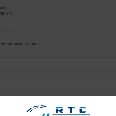
setén.
5RFO3
.
nfidence!
mer vertrauensvoll an uns!