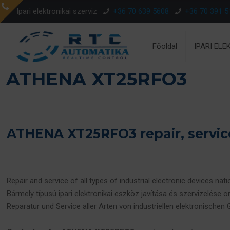
Ipari elektronikai szerviz
+36 70 639 5608
+36 70 391 5
Főoldal
IPARI ELE
ATHENA XT25RFO3
ATHENA XT25RFO3 repair, servi
Repair and service of all types of industrial electronic devices nat
Bármely típusú ipari elektronikai eszköz javítása és szervizelése o
Reparatur und Service aller Arten von industriellen elektronischen