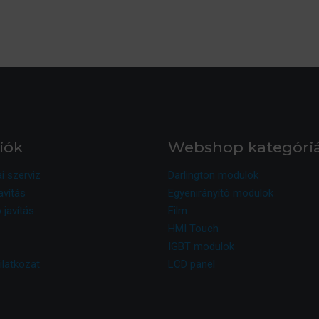
iók
Webshop kategóri
ai szerviz
Darlington modulok
avítás
Egyenirányító modulok
 javítás
Film
HMI Touch
IGBT modulok
ilatkozat
LCD panel