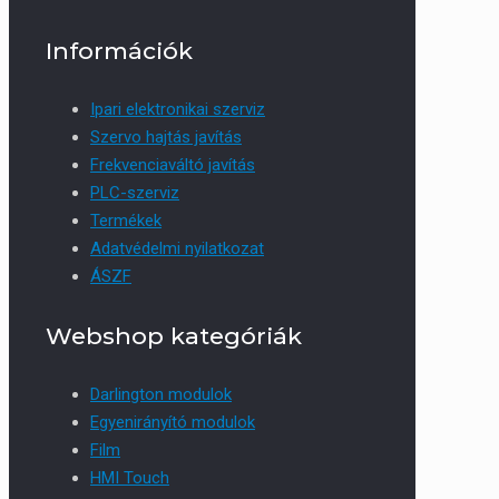
Információk
Ipari elektronikai szerviz
Szervo hajtás javítás
Frekvenciaváltó javítás
PLC-szerviz
Termékek
Adatvédelmi nyilatkozat
ÁSZF
Webshop kategóriák
Darlington modulok
Egyenirányító modulok
Film
HMI Touch