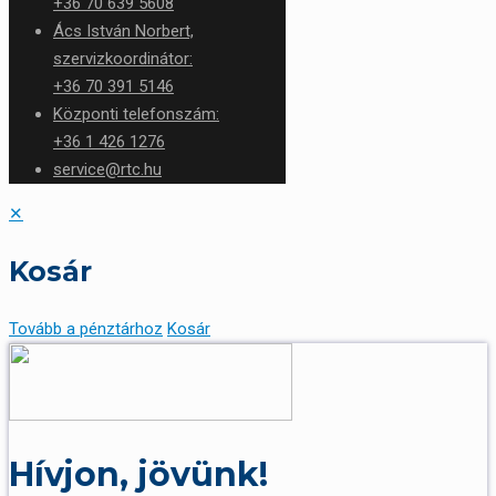
+36 70 639 5608
Ács István Norbert,
szervizkoordinátor:
+36 70 391 5146
Központi telefonszám:
+36 1 426 1276
service@rtc.hu
✕
Kosár
Tovább a pénztárhoz
Kosár
Hívjon, jövünk!