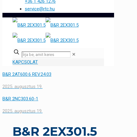
+36 1 426 1276
service@rtc.hu
✕
KAPCSOLAT
B&R 2AT600.6 REV.24.03
2025. augusztus 19.
B&R 2NC303.60-1
2025. augusztus 19.
B&R 2EX301.5