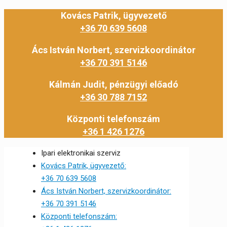
Kovács Patrik, ügyvezető
+36 70 639 5608
Ács István Norbert, szervizkoordinátor
+36 70 391 5146
Kálmán Judit, pénzügyi előadó
+36 30 788 7152
Központi telefonszám
+36 1 426 1276
Ipari elektronikai szerviz
Kovács Patrik, ügyvezető:
+36 70 639 5608
Ács István Norbert, szervizkoordinátor:
+36 70 391 5146
Központi telefonszám: