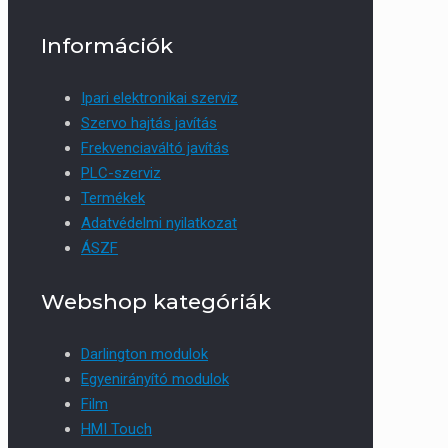
Információk
Ipari elektronikai szerviz
Szervo hajtás javítás
Frekvenciaváltó javítás
PLC-szerviz
Termékek
Adatvédelmi nyilatkozat
ÁSZF
Webshop kategóriák
Darlington modulok
Egyenirányító modulok
Film
HMI Touch