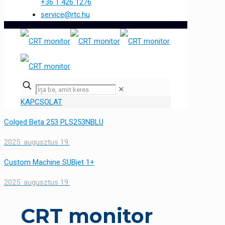
+36 1 426 1276
service@rtc.hu
✕
KAPCSOLAT
Colged Beta 253 PLS253NBLU
2025. augusztus 19.
Custom Machine SUBjet 1+
2025. augusztus 19.
CRT monitor