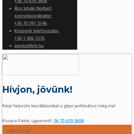
+36 70 639 5608
Ács István Norbert,
szervizkoordinátor:
+36 70 391 5146
Központi telefonszám:
+36 1 426 1276
service@rtc.hu
Hívjon, jövünk!
Kérje helyszíni kiszállásunkat a gépe javításához még ma!
Kovács Patrik, ügyvezető:
06 70 639 5608
KAPCSOLAT