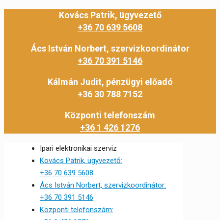
Kovács Patrik, ügyvezető
+36 70 639 5608
Ács István Norbert, szervizkoordinátor
+36 70 391 5146
Kálmán Judit, pénzügyi előadó
+36 30 788 7152
Központi telefonszám
+36 1 426 1276
Ipari elektronikai szerviz
Kovács Patrik, ügyvezető:
+36 70 639 5608
Ács István Norbert, szervizkoordinátor:
+36 70 391 5146
Központi telefonszám: