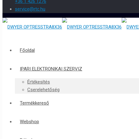
+36 1 426 1276
service@rtc.hu
Főoldal
IPARI ELEKTRONIKAI SZERVIZ
Értékesítés
Cserelehetőség
Termékkereső
Webshop