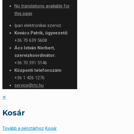
No translations available for
this page
Ipari elektronikai szerviz
Kovács Patrik, ügyvezető:
+36 70 639 5608
Ács István Norbert,
szervizkoordinátor:
+36 70 391 5146
Központi telefonszám:
+36 1 426 1276
service@rtc.hu
✕
Kosár
Tovább a pénztárhoz
Kosár