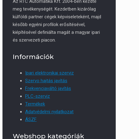
Az RTC Automatika Kft. 2004-ben kezdte
meg tevékenységét. Kezdetben kizárólag
külföldi partner cégek képviseleteként, majd
később egyéni profilok erősítésével,
kiépítésével definiálta magát a magyar ipari
és szervezeti piacon.
Információk
Ipari elektronikai szerviz
Szervo hajtás javítás
Frekvenciaváltó javítás
PLC-szerviz
Termékek
Adatvédelmi nyilatkozat
ÁSZF
Webshop kategóriák