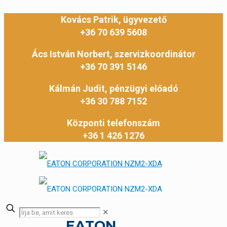
Kovács Patrik, ügyvezető
+36 70 639 5608
Ács István Norbert, szervizkoordinátor
+36 70 391 5146
Kálmán Judit, pénzügyi előadó
+36 30 788 7152
Központi telefonszám
+36 1 426 1276
✕
EATON