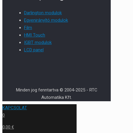
Darlington modulok
Egyenirányító modulok
Film
HMI Touch
IGBT modulok
LCD panel
Minden jog fenntartva © 2004-2025 - RTC
Automatika Kft.
KAPCSOLAT
0
0,00 €