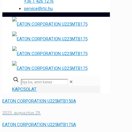
+36 1 426 1276
service@rtc.hu
✕
KAPCSOLAT
EATON CORPORATION U225MTB150A
2025. augusztus 29.
EATON CORPORATION U225MTB175A