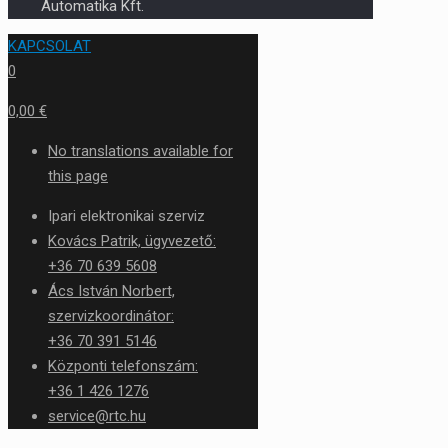
Automatika Kft.
KAPCSOLAT
0
0,00 €
No translations available for
this page
Ipari elektronikai szerviz
Kovács Patrik, ügyvezető:
+36 70 639 5608
Ács István Norbert,
szervizkoordinátor:
+36 70 391 5146
Központi telefonszám:
+36 1 426 1276
service@rtc.hu