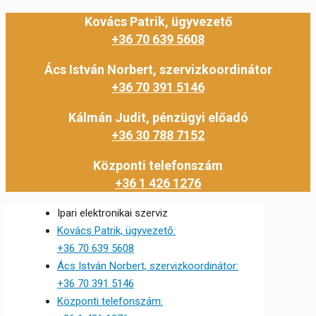
Kovács Patrik, ügyvezető
+36 70 639 5608
Ács István Norbert, szervizkoordinátor
+36 70 391 5146
Kálmán Judit, pénzügyi előadó
+36 30 788 7152
Központi telefonszám
+36 1 426 1276
Ipari elektronikai szerviz
Kovács Patrik, ügyvezető:
+36 70 639 5608
Ács István Norbert, szervizkoordinátor:
+36 70 391 5146
Központi telefonszám: