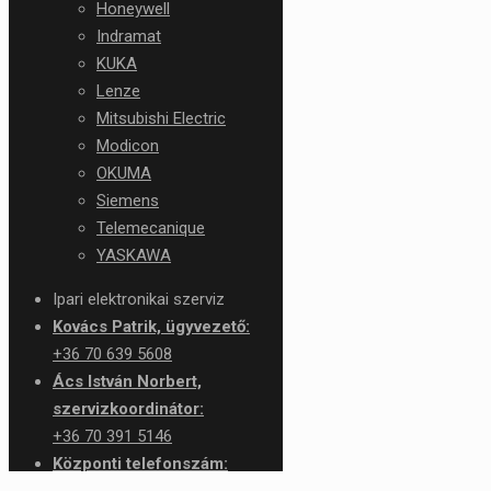
Honeywell
Indramat
KUKA
Lenze
Mitsubishi Electric
Modicon
OKUMA
Siemens
Telemecanique
YASKAWA
Ipari elektronikai szerviz
Kovács Patrik, ügyvezető:
+36 70 639 5608
Ács István Norbert,
szervizkoordinátor:
+36 70 391 5146
Központi telefonszám:
+36 1 426 1276