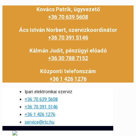
Kovács Patrik, ügyvezető
+36 70 639 5608
Ács István Norbert, szervizkoordinátor
+36 70 391 5146
Kálmán Judit, pénzügyi előadó
+36 30 788 7152
Központi telefonszám
+36 1 426 1276
Ipari elektronikai szerviz
+36 70 639 5608
+36 70 391 5146
+36 1 426 1276
service@rtc.hu