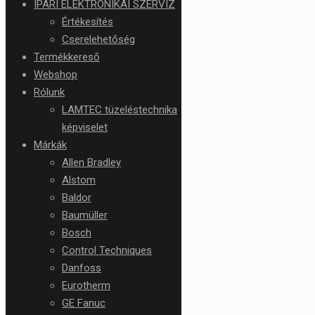
IPARI ELEKTRONIKAI SZERVIZ
Értékesítés
Cserelehetőség
Termékkereső
Webshop
Rólunk
LAMTEC tüzeléstechnika
képviselet
Márkák
Allen Bradley
Alstom
Baldor
Baumüller
Bosch
Control Techniques
Danfoss
Eurotherm
GE Fanuc