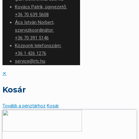
Kovács Patrik, ügyvezető:
+36 70 639 5608
Ács István Norbert,
szervizkoordinátor:
+36 70 391 5146
Központi telefonszám:
+36 1 426 1276
service@rtc.hu
✕
Kosár
Tovább a pénztárhoz
Kosár