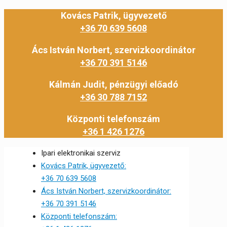
Kovács Patrik, ügyvezető
+36 70 639 5608
Ács István Norbert, szervizkoordinátor
+36 70 391 5146
Kálmán Judit, pénzügyi előadó
+36 30 788 7152
Központi telefonszám
+36 1 426 1276
Ipari elektronikai szerviz
Kovács Patrik, ügyvezető:
+36 70 639 5608
Ács István Norbert, szervizkoordinátor:
+36 70 391 5146
Központi telefonszám: