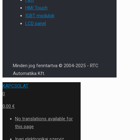
HMI Touch
IGBT modulok
LCD panel
Minden jog fenntartva © 2004-2025 - RTC
Automatika Kft.
KAPCSOLAT
0
0,00 €
No translations available for
this page
Ipari elektronikai szerviz