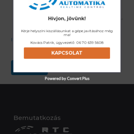
Hívjon, jövünk!
Kérje helyszíni kiszállásunkat a gépe javításához még
ma!
I accept the Privacy Policy
Kovács Patrik, ügyvezető:
06 70 639 5608
KAPCSOLAT
Powered by Convert Plus
Bemutatkozás