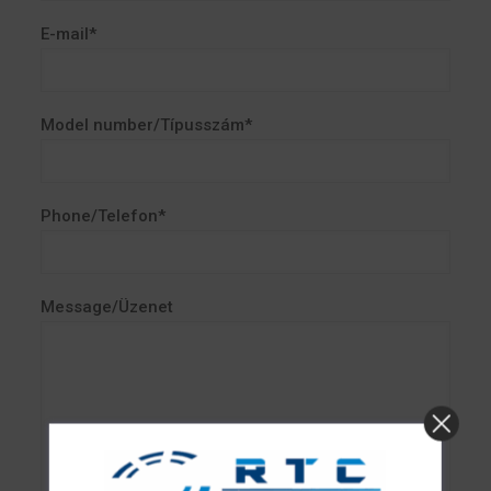
E-mail*
Model number/Típusszám*
Phone/Telefon*
Message/Üzenet