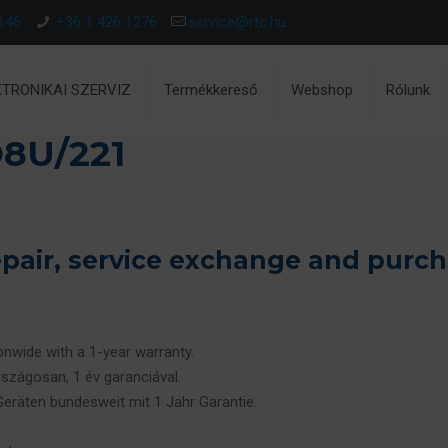
146
+36 1 426 1276
service@rtc.hu
KTRONIKAI SZERVIZ
Termékkereső
Webshop
Rólunk
8U/221
ir, service exchange and purch
ionwide with a 1-year warranty.
rszágosan, 1 év garanciával.
 Geräten bundesweit mit 1 Jahr Garantie.