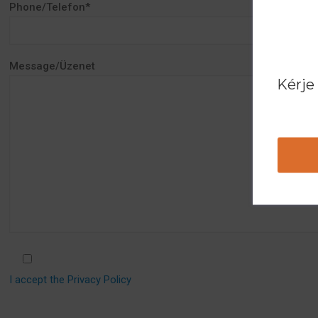
Phone/Telefon*
Message/Üzenet
Kérje
I accept the Privacy Policy