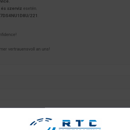
vice.
és szerviz
esetén.
7DS4NU1D8U/221
.
nfidence!
mer vertrauensvoll an uns!