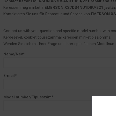
Contact us for EMERSON XS7DS4NU1D8U/221 repair and ser
Keressen meg minket a
EMERSON XS7DS4NU1D8U/221 javítás 
Kontaktieren Sie uns für Reparatur und Service von
EMERSON XS
Contact us with your question and specific model number with co
Kérdésével, konkrét típusszámmal keressen minket bizalommal!
Wenden Sie sich mit Ihrer Frage und Ihrer spezifischen Modellnum
Name/Név*
E-mail*
Model number/Típusszám*