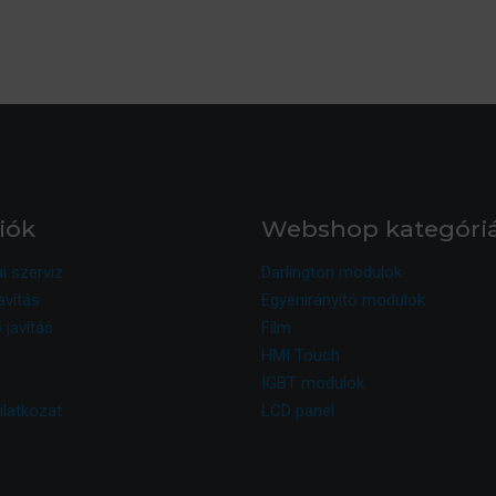
iók
Webshop kategóri
ai szerviz
Darlington modulok
avítás
Egyenirányító modulok
 javítás
Film
HMI Touch
IGBT modulok
ilatkozat
LCD panel