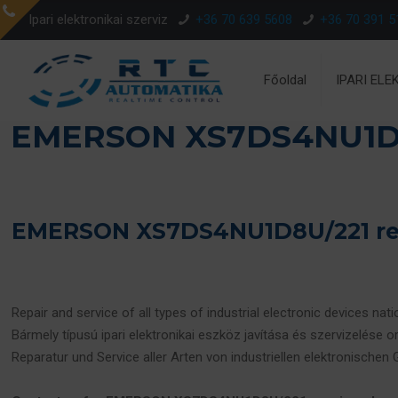
Ipari elektronikai szerviz
+36 70 639 5608
+36 70 391 5
Főoldal
IPARI ELE
EMERSON XS7DS4NU1D
EMERSON XS7DS4NU1D8U/221 repa
Repair and service of all types of industrial electronic devices nat
Bármely típusú ipari elektronikai eszköz javítása és szervizelése o
Reparatur und Service aller Arten von industriellen elektronischen