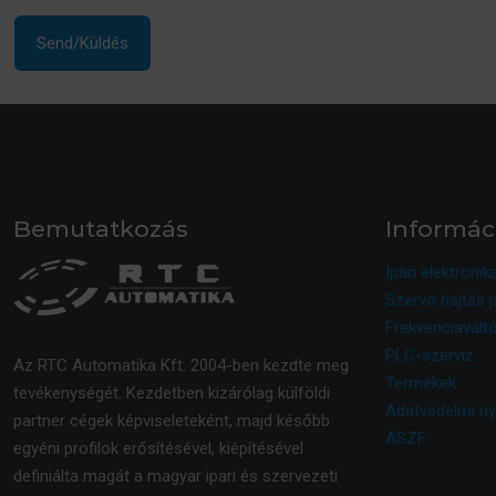
Bemutatkozás
Informác
Ipari elektronik
Szervo hajtás j
Frekvenciaváltó
PLC-szerviz
Az RTC Automatika Kft. 2004-ben kezdte meg
Termékek
tevékenységét. Kezdetben kizárólag külföldi
Adatvédelmi ny
partner cégek képviseleteként, majd később
ÁSZF
egyéni profilok erősítésével, kiépítésével
definiálta magát a magyar ipari és szervezeti