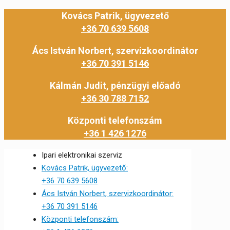
Kovács Patrik, ügyvezető
+36 70 639 5608
Ács István Norbert, szervizkoordinátor
+36 70 391 5146
Kálmán Judit, pénzügyi előadó
+36 30 788 7152
Központi telefonszám
+36 1 426 1276
Ipari elektronikai szerviz
Kovács Patrik, ügyvezető:
+36 70 639 5608
Ács István Norbert, szervizkoordinátor:
+36 70 391 5146
Központi telefonszám: