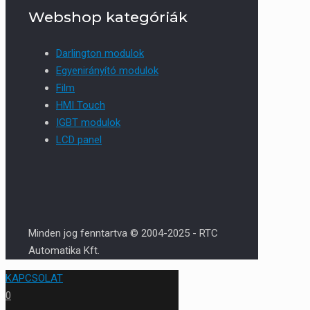
Webshop kategóriák
Darlington modulok
Egyenirányító modulok
Film
HMI Touch
IGBT modulok
LCD panel
Minden jog fenntartva © 2004-2025 - RTC
Automatika Kft.
KAPCSOLAT
0