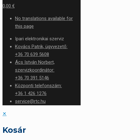
0,00 €
No translations available for
this page
Ipari elektronikai szerviz
Kovács Patrik, ügyvezető:
+36 70 639 5608
Ács István Norbert,
szervizkoordinátor:
+36 70 391 5146
Központi telefonszám:
+36 1 426 1276
service@rtc.hu
✕
Kosár