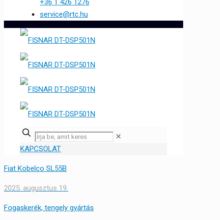
+36 1 426 1276
service@rtc.hu
✕
KAPCSOLAT
Fiat Kobelco SL55B
2025. augusztus 19.
Fogaskerék, tengely gyártás