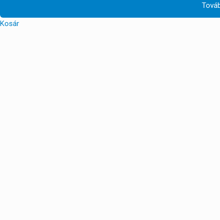
Továb
Kosár