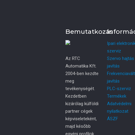
Bemutatkozás
Informá
Ipari elektroni
szerviz
Az RTC
Szervo hajtás
Automatika Kft.
javítás
2004-ben kezdte
Frekvenciavál
meg
javítás
tevékenységét.
PLC-szerviz
Kezdetben
Termékek
kizárólag külföldi
Adatvédelmi
partner cégek
nyilatkozat
képviseleteként,
ÁSZF
majd később
egyéni profilok