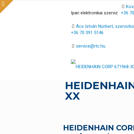
Ková
Ipari elektronikai szerviz
+36 70
Ács István Norbert, szervizko
+36 70 391 5146
service@rtc.hu
HEIDENHAIN
XX
HEIDENHAIN CORP 