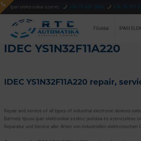
Ipari elektronikai szerviz
+36 70 639 5608
+36 70 391 5
Főoldal
IPARI ELE
IDEC YS1N32F11A220
IDEC YS1N32F11A220 repair, serv
Repair and service of all types of industrial electronic devices nat
Bármely típusú ipari elektronikai eszköz javítása és szervizelése o
Reparatur und Service aller Arten von industriellen elektronischen