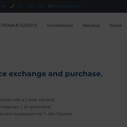
146
+36 1 426 1276
service@rtc.hu
KTRONIKAI SZERVIZ
Termékkereső
Webshop
Rólunk
ice exchange and purchase.
ionwide with a 1-year warranty.
rszágosan, 1 év garanciával.
 Geräten bundesweit mit 1 Jahr Garantie.