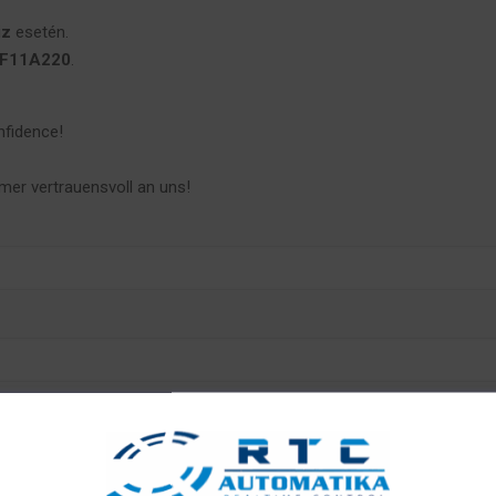
iz
esetén.
2F11A220
.
nfidence!
mer vertrauensvoll an uns!