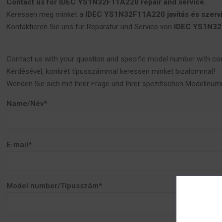
Contact us for IDEC YS1N32F11A220 repair and service.
Keressen meg minket a
IDEC YS1N32F11A220 javítás és szerv
Kontaktieren Sie uns für Reparatur und Service von
IDEC YS1N3
Contact us with your question and specific model number with co
Kérdésével, konkrét típusszámmal keressen minket bizalommal!
Wenden Sie sich mit Ihrer Frage und Ihrer spezifischen Modellnum
Name/Név*
E-mail*
Model number/Típusszám*