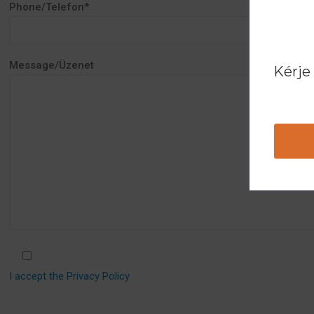
Phone/Telefon*
Message/Üzenet
Kérje
I accept the Privacy Policy