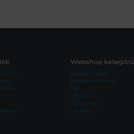
iók
Webshop kategóri
ai szerviz
Darlington modulok
avítás
Egyenirányító modulok
 javítás
Film
HMI Touch
IGBT modulok
ilatkozat
LCD panel