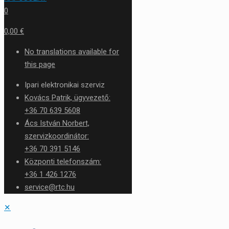
0
0,00 €
No translations available for
this page
Ipari elektronikai szerviz
Kovács Patrik, ügyvezető:
+36 70 639 5608
Ács István Norbert,
szervizkoordinátor:
+36 70 391 5146
Központi telefonszám:
+36 1 426 1276
service@rtc.hu
✕