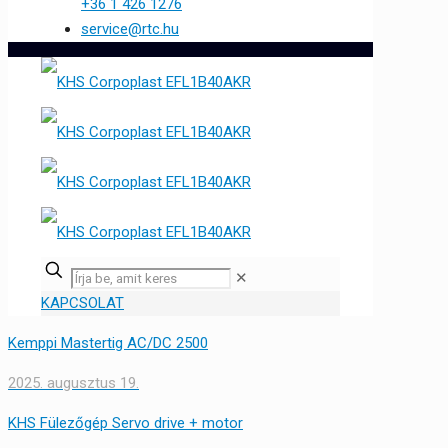
+36 1 426 1276
service@rtc.hu
✕
KAPCSOLAT
Kemppi Mastertig AC/DC 2500
2025. augusztus 19.
KHS Fülezőgép Servo drive + motor