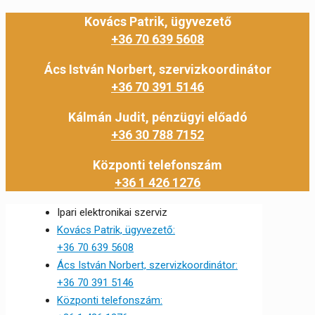
Kovács Patrik, ügyvezető
+36 70 639 5608
Ács István Norbert, szervizkoordinátor
+36 70 391 5146
Kálmán Judit, pénzügyi előadó
+36 30 788 7152
Központi telefonszám
+36 1 426 1276
Ipari elektronikai szerviz
Kovács Patrik, ügyvezető:
+36 70 639 5608
Ács István Norbert, szervizkoordinátor:
+36 70 391 5146
Központi telefonszám: