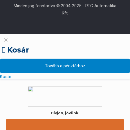
Minden jog fenntartva © 2004-2025 - RTC Automatika
Kft.
✕
Kosár
Tovább a pénztárhoz
Kosár
Hívjon, jövünk!
Kérje helyszíni kiszállásunkat a gépe javításához még
ma!