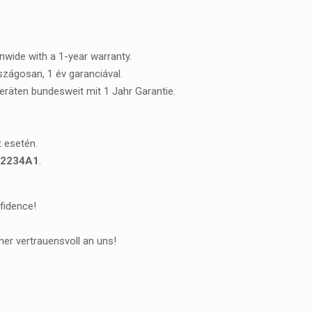
onwide with a 1-year warranty.
rszágosan, 1 év garanciával.
Geräten bundesweit mit 1 Jahr Garantie.
z
esetén.
C2234A1
.
fidence!
er vertrauensvoll an uns!