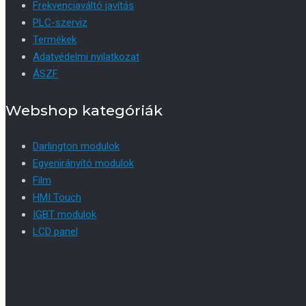
Frekvenciaváltó javítás
PLC-szerviz
Termékek
Adatvédelmi nyilatkozat
ÁSZF
Webshop kategóriák
Darlington modulok
Egyenirányító modulok
Film
HMI Touch
IGBT modulok
LCD panel