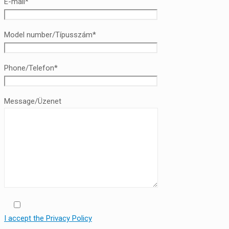
E-mail*
Model number/Típusszám*
Phone/Telefon*
Message/Üzenet
I accept the Privacy Policy