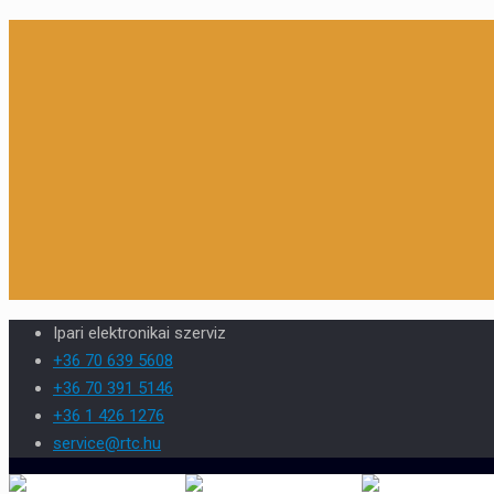
Ipari elektronikai szerviz
+36 70 639 5608
+36 70 391 5146
+36 1 426 1276
service@rtc.hu