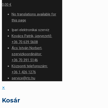
0,00 €
No translations available for
this page
Ipari elektronikai szerviz
Kovács Patrik, ügyvezető:
+36 70 639 5608
Ács István Norbert,
szervizkoordinátor:
+36 70 391 5146
Központi telefonszám:
+36 1 426 1276
service@rtc.hu
✕
Kosár