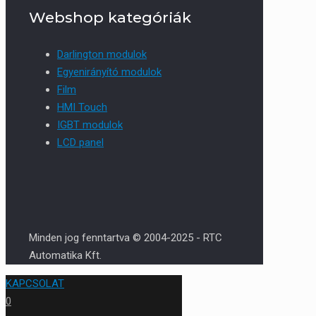
Webshop kategóriák
Darlington modulok
Egyenirányító modulok
Film
HMI Touch
IGBT modulok
LCD panel
Minden jog fenntartva © 2004-2025 - RTC
Automatika Kft.
KAPCSOLAT
0