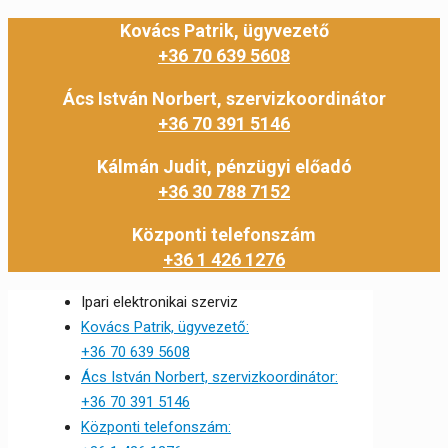
Kovács Patrik, ügyvezető
+36 70 639 5608
Ács István Norbert, szervizkoordinátor
+36 70 391 5146
Kálmán Judit, pénzügyi előadó
+36 30 788 7152
Központi telefonszám
+36 1 426 1276
Ipari elektronikai szerviz
Kovács Patrik, ügyvezető:
+36 70 639 5608
Ács István Norbert, szervizkoordinátor:
+36 70 391 5146
Központi telefonszám: