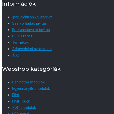
Információk
Ipari elektronikai szerviz
Szervo hajtás javítás
Frekvenciaváltó javítás
PLC-szerviz
Termékek
Adatvédelmi nyilatkozat
ÁSZF
Webshop kategóriák
Darlington modulok
Egyenirányító modulok
Film
HMI Touch
IGBT modulok
LCD panel