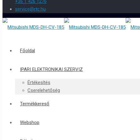
+36 1 426 1276
service@rtc.hu
Főoldal
IPARI ELEKTRONIKAI SZERVIZ
Értékesítés
Cserelehetőség
Termékkereső
Webshop