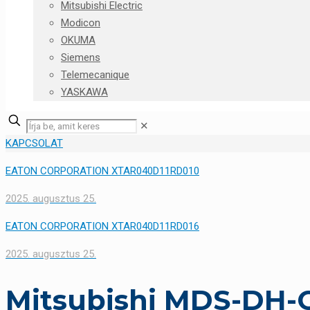
Mitsubishi Electric
Modicon
OKUMA
Siemens
Telemecanique
YASKAWA
✕
KAPCSOLAT
EATON CORPORATION XTAR040D11RD010
2025. augusztus 25.
EATON CORPORATION XTAR040D11RD016
2025. augusztus 25.
Mitsubishi MDS-DH-