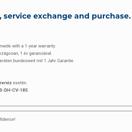
, service exchange and purchase.
onwide with a 1-year warranty.
rszágosan, 1 év garanciával.
Geräten bundesweit mit 1 Jahr Garantie.
zerviz
esetén.
DS-DH-CV-185
.
fidence!