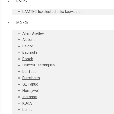
Rólunk
LAMTEC tüzeléstechnika képviselet
Márkák
Allen Bradley
Alstom
Baldor
Baumüller
Bosch
Control Techniques
Danfoss
Eurotherm
GE Fanuc
Honeywell
Indramat
KUKA
Lenze