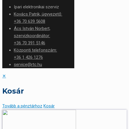
Ipari elektronikai szerviz
Kovács Patrik, ügyvezető:
+36 70 639 5608
Ács István Norbert,
szervizkoordinátor:
+36 70 391 5146
Központi telefonszám:
+36 1 426 1276
service@rtc.hu
✕
Kosár
Tovább a pénztárhoz
Kosár