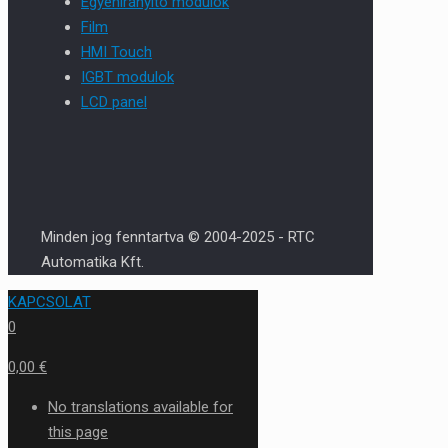
Egyenirányító modulok
Film
HMI Touch
IGBT modulok
LCD panel
Minden jog fenntartva © 2004-2025 - RTC
Automatika Kft.
KAPCSOLAT
0
0,00 €
No translations available for
this page