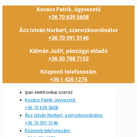
Kovács Patrik, ügyvezető
+36 70 639 5608
Ács István Norbert, szervizkoordinátor
+36 70 391 5146
Kálmán Judit, pénzügyi előadó
+36 30 788 7152
Központi telefonszám
+36 1 426 1276
Ipari elektronikai szerviz
Kovács Patrik, ügyvezető:
+36 70 639 5608
Ács István Norbert, szervizkoordinátor:
+36 70 391 5146
Központi telefonszám: