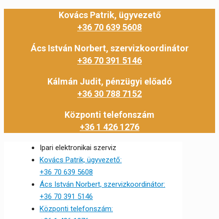
Kovács Patrik, ügyvezető
+36 70 639 5608
Ács István Norbert, szervizkoordinátor
+36 70 391 5146
Kálmán Judit, pénzügyi előadó
+36 30 788 7152
Központi telefonszám
+36 1 426 1276
Ipari elektronikai szerviz
Kovács Patrik, ügyvezető:
+36 70 639 5608
Ács István Norbert, szervizkoordinátor:
+36 70 391 5146
Központi telefonszám: