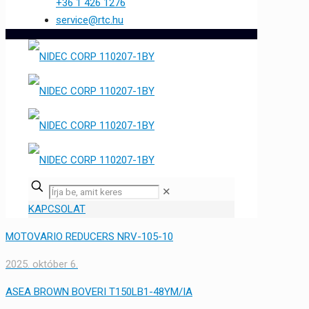
+36 1 426 1276
service@rtc.hu
✕
KAPCSOLAT
MOTOVARIO REDUCERS NRV-105-10
2025. október 6.
ASEA BROWN BOVERI T150LB1-48YM/IA