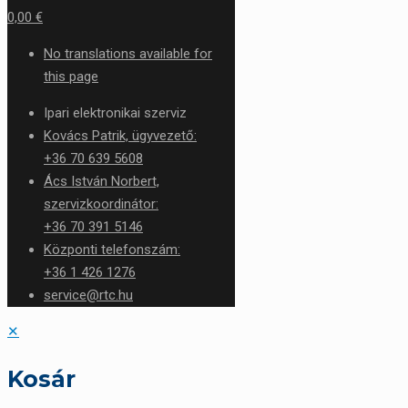
0,00 €
No translations available for
this page
Ipari elektronikai szerviz
Kovács Patrik, ügyvezető:
+36 70 639 5608
Ács István Norbert,
szervizkoordinátor:
+36 70 391 5146
Központi telefonszám:
+36 1 426 1276
service@rtc.hu
✕
Kosár