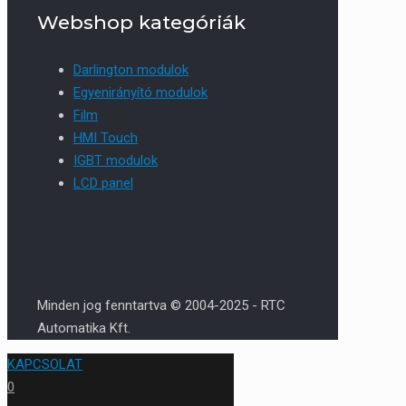
Webshop kategóriák
Darlington modulok
Egyenirányító modulok
Film
HMI Touch
IGBT modulok
LCD panel
Minden jog fenntartva © 2004-2025 - RTC
Automatika Kft.
KAPCSOLAT
0