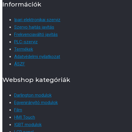
Információk
Ipari elektronikai szerviz
Szervo hajtás javítás
Frekvenciaváltó javítás
PLC-szerviz
Termékek
Adatvédelmi nyilatkozat
ÁSZF
Webshop kategóriák
Darlington modulok
Egyenirányító modulok
Film
HMI Touch
IGBT modulok
LCD panel