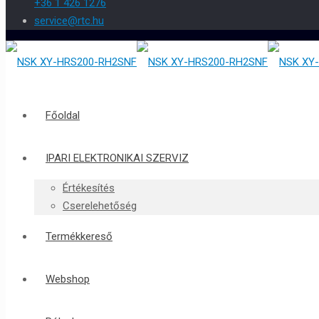
+36 1 426 1276
service@rtc.hu
Főoldal
IPARI ELEKTRONIKAI SZERVIZ
Értékesítés
Cserelehetőség
Termékkereső
Webshop