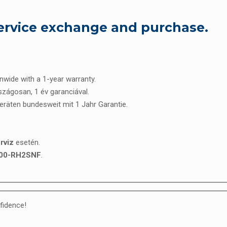
ervice exchange and purchase.
onwide with a 1-year warranty.
rszágosan, 1 év garanciával.
Geräten bundesweit mit 1 Jahr Garantie.
rviz
esetén.
00-RH2SNF
.
fidence!