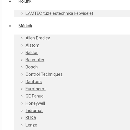
Rólunk
LAMTEC tüzeléstechnika képviselet
Márkák
Allen Bradley
Alstom
Baldor
Baumüller
Bosch
Control Techniques
Danfoss
Eurotherm
GE Fanuc
Honeywell
Indramat
KUKA
Lenze