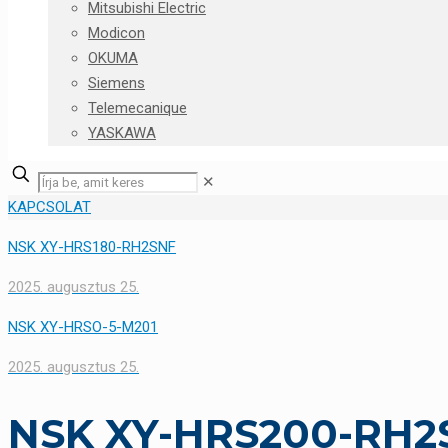
Mitsubishi Electric
Modicon
OKUMA
Siemens
Telemecanique
YASKAWA
✕
KAPCSOLAT
NSK XY-HRS180-RH2SNF
2025. augusztus 25.
NSK XY-HRSO-5-M201
2025. augusztus 25.
NSK XY-HRS200-RH2