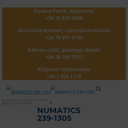
Kovács Patrik, ügyvezető
+36 70 639 5608
Ács István Norbert, szervizkoordinátor
+36 70 391 5146
Kálmán Judit, pénzügyi előadó
+36 30 788 7152
Központi telefonszám
+36 1 426 1276
✕
NUMATICS
239-1305