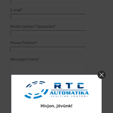
E-mail*
Model number/Típusszám*
Phone/Telefon*
Message/Üzenet
Hívjon, jövünk!