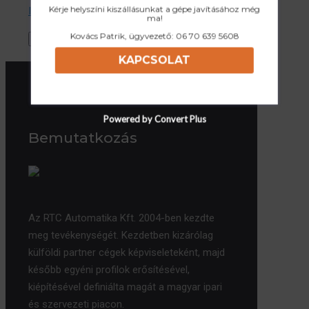
Kérje helyszíni kiszállásunkat a gépe javításához még
I accept the Privacy Policy
ma!
Kovács Patrik, ügyvezető:
06 70 639 5608
KAPCSOLAT
Powered by Convert Plus
Bemutatkozás
Az RTC Automatika Kft. 2004-ben kezdte
meg tevékenységét. Kezdetben kizárólag
külföldi partner cégek képviseleteként, majd
később egyéni profilok erősítésével,
kiépítésével definiálta magát a magyar ipari
és szervezeti piacon.