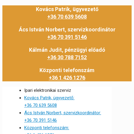
Kovács Patrik, ügyvezető
+36 70 639 5608
Ács István Norbert, szervizkoordinátor
+36 70 391 5146
Kálmán Judit, pénzügyi előadó
+36 30 788 7152
Központi telefonszám
+36 1 426 1276
Ipari elektronikai szerviz
Kovács Patrik, ügyvezető:
+36 70 639 5608
Ács István Norbert, szervizkoordinátor:
+36 70 391 5146
Központi telefonszám: