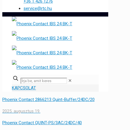
+36 1 426 1276
service@rtc.hu
✕
KAPCSOLAT
Phoenix Contact 2866213 Quint-Buffer/24DC/20
2025. augusztus 19.
Phoenix Contact QUINT-PS/3AC/24DC/40