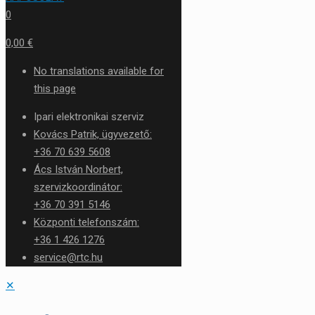
0
0,00 €
No translations available for
this page
Ipari elektronikai szerviz
Kovács Patrik, ügyvezető:
+36 70 639 5608
Ács István Norbert,
szervizkoordinátor:
+36 70 391 5146
Központi telefonszám:
+36 1 426 1276
service@rtc.hu
✕