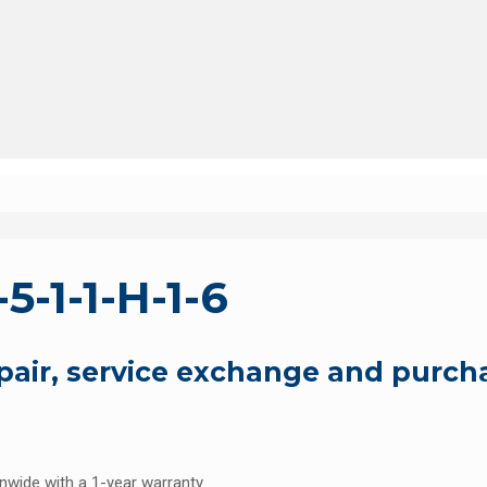
-1-1-H-1-6
epair, service exchange and purch
onwide with a 1-year warranty.