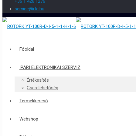
+36 1 426 1276
service@rtc.hu
Főoldal
IPARI ELEKTRONIKAI SZERVIZ
Értékesítés
Cserelehetőség
Termékkereső
Webshop