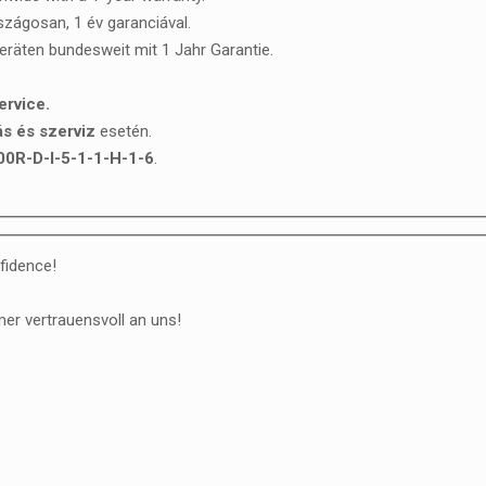
rszágosan, 1 év garanciával.
Geräten bundesweit mit 1 Jahr Garantie.
ervice.
s és szerviz
esetén.
0R-D-I-5-1-1-H-1-6
.
fidence!
er vertrauensvoll an uns!