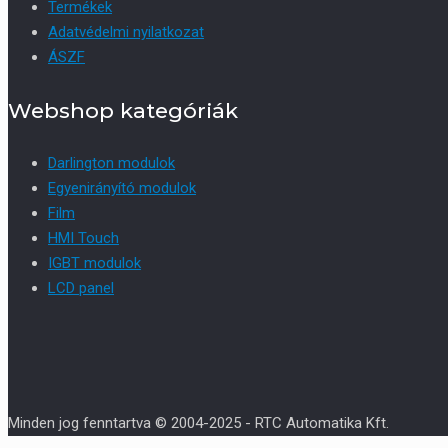
Termékek
Adatvédelmi nyilatkozat
ÁSZF
Webshop kategóriák
Darlington modulok
Egyenirányító modulok
Film
HMI Touch
IGBT modulok
LCD panel
Minden jog fenntartva © 2004-2025 - RTC Automatika Kft.