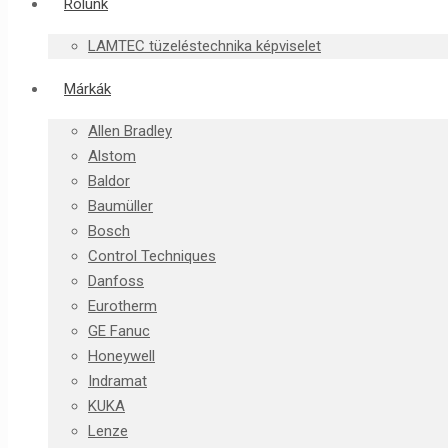
Rólunk
LAMTEC tüzeléstechnika képviselet
Márkák
Allen Bradley
Alstom
Baldor
Baumüller
Bosch
Control Techniques
Danfoss
Eurotherm
GE Fanuc
Honeywell
Indramat
KUKA
Lenze