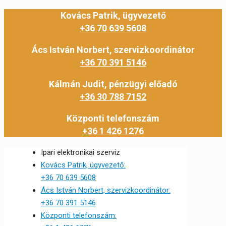
Kovács Patrik, ügyvezető
+36 70 639 5608
Ács István Norbert, szervizkoordinátor
+36 70 391 5146
Kálmán Judit, pénzügyi előadó
+36 30 788 7152
Központi telefonszám
+36 1 426 1276
Ipari elektronikai szerviz
Kovács Patrik, ügyvezető:
+36 70 639 5608
Ács István Norbert, szervizkoordinátor:
+36 70 391 5146
Központi telefonszám: