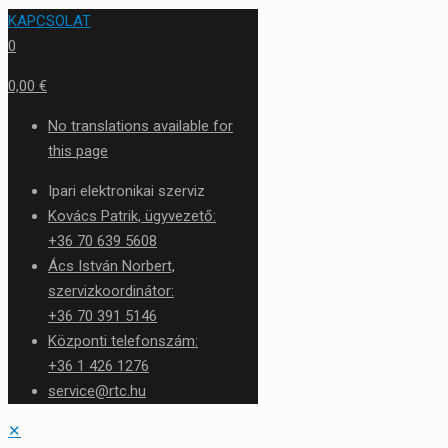
KAPCSOLAT
0
0,00 €
No translations available for
this page
Ipari elektronikai szerviz
Kovács Patrik, ügyvezető:
+36 70 639 5608
Ács István Norbert,
szervizkoordinátor:
+36 70 391 5146
Központi telefonszám:
+36 1 426 1276
service@rtc.hu
✕