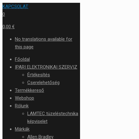
KAPCSOLAT
0
0,00 €
No translations available for
this page
Főoldal
IPARI ELEKTRONIKAI SZERVIZ
Értékesítés
Cserelehetőség
Termékkereső
Webshop
Rólunk
LAMTEC tüzeléstechnika
képviselet
Márkák
Allen Bradley