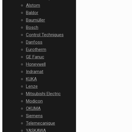
Alstom
Baldor
Baumüller
Bosch
Control Techniques
Danfoss
Eurotherm
GE Fanuc
Honeywell
Indramat
KUKA
Lenze
Mitsubishi Electric
Modicon
OKUMA
Siemens
Telemecanique
YASKAWA