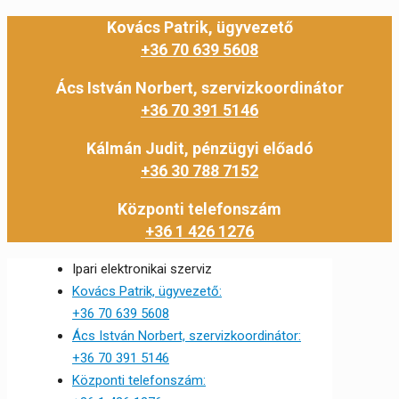
Kovács Patrik, ügyvezető
+36 70 639 5608
Ács István Norbert, szervizkoordinátor
+36 70 391 5146
Kálmán Judit, pénzügyi előadó
+36 30 788 7152
Központi telefonszám
+36 1 426 1276
Ipari elektronikai szerviz
Kovács Patrik, ügyvezető:
+36 70 639 5608
Ács István Norbert, szervizkoordinátor:
+36 70 391 5146
Központi telefonszám: