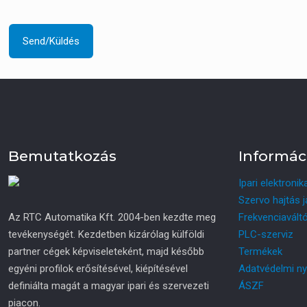
Bemutatkozás
Informác
Ipari elektronik
Szervo hajtás j
Az RTC Automatika Kft. 2004-ben kezdte meg
Frekvenciaváltó
tevékenységét. Kezdetben kizárólag külföldi
PLC-szerviz
partner cégek képviseleteként, majd később
Termékek
egyéni profilok erősítésével, kiépítésével
Adatvédelmi ny
definiálta magát a magyar ipari és szervezeti
ÁSZF
piacon.