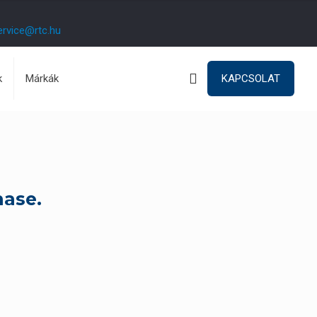
ervice@rtc.hu
k
Márkák
KAPCSOLAT
hase.