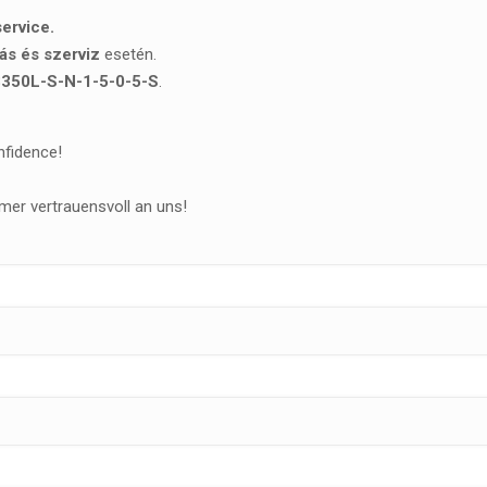
ervice.
ás és szerviz
esetén.
350L-S-N-1-5-0-5-S
.
nfidence!
mer vertrauensvoll an uns!