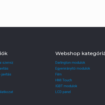
iók
Webshop kategóri
ai szerviz
Darlington modulok
avítás
Egyenirányító modulok
 javítás
Film
HMI Touch
IGBT modulok
ilatkozat
LCD panel