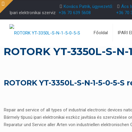
Kovács Patrik, ügyvezető:
Ács I
Ipari elektronikai szerviz
+36 70 639 5608
+36 70 
Főoldal
IPARI 
ROTORK YT-3350L-S-N-1
ROTORK YT-3350L-S-N-1-5-0-5-S r
Repair and service of all types of industrial electronic devices nat
Bármely típusú ipari elektronikai eszköz javítása és szervizelése o
Reparatur und Service aller Arten von industriellen elektronischen