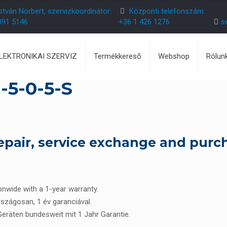
stván Norbert, szervizkoordinátor:
Központi telefonszám:
391 5146
+36 1 426 1276
s
ELEKTRONIKAI SZERVIZ
Termékkereső
Webshop
Rólun
-5-0-5-S
epair, service exchange and purc
ionwide with a 1-year warranty.
rszágosan, 1 év garanciával.
 Geräten bundesweit mit 1 Jahr Garantie.