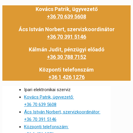
Kovács Patrik, ügyvezető
+36 70 639 5608
Ács István Norbert, szervizkoordinátor
+36 70 391 5146
Kálmán Judit, pénzügyi előadó
+36 30 788 7152
Központi telefonszám
+36 1 426 1276
Ipari elektronikai szerviz
Kovács Patrik, ügyvezető:
+36 70 639 5608
Ács István Norbert, szervizkoordinátor:
+36 70 391 5146
Központi telefonszám: