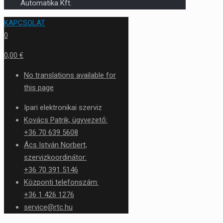
Automatika Kft.
KAPCSOLAT
0
0,00 €
No translations available for
this page
Ipari elektronikai szerviz
Kovács Patrik, ügyvezető:
+36 70 639 5608
Ács István Norbert,
szervizkoordinátor:
+36 70 391 5146
Központi telefonszám:
+36 1 426 1276
service@rtc.hu