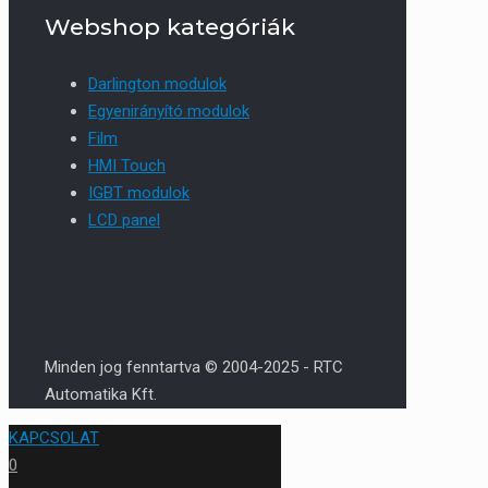
Webshop kategóriák
Darlington modulok
Egyenirányító modulok
Film
HMI Touch
IGBT modulok
LCD panel
Minden jog fenntartva © 2004-2025 - RTC
Automatika Kft.
KAPCSOLAT
0