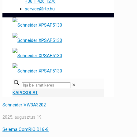
+36 1 426 1276
service@rtc.hu
✕
KAPCSOLAT
Schneider VW3A3202
2025. augusztus 19.
Selema ComRIO D16-8