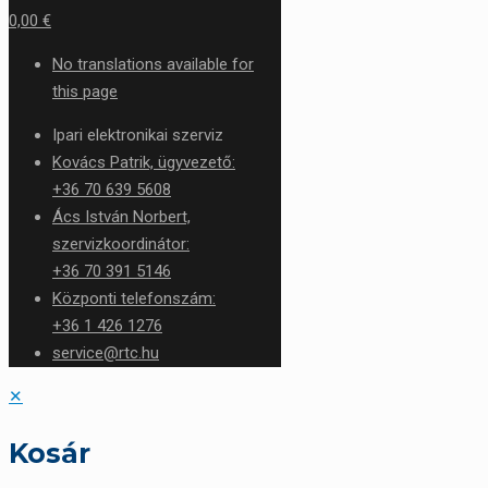
0,00 €
No translations available for
this page
Ipari elektronikai szerviz
Kovács Patrik, ügyvezető:
+36 70 639 5608
Ács István Norbert,
szervizkoordinátor:
+36 70 391 5146
Központi telefonszám:
+36 1 426 1276
service@rtc.hu
✕
Kosár