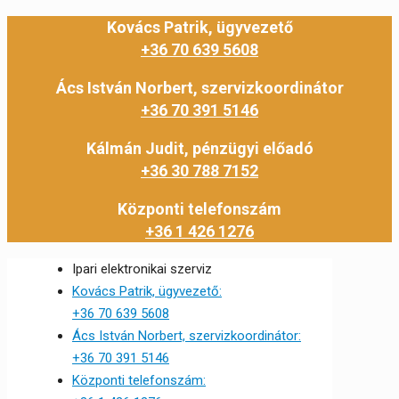
Kovács Patrik, ügyvezető
+36 70 639 5608
Ács István Norbert, szervizkoordinátor
+36 70 391 5146
Kálmán Judit, pénzügyi előadó
+36 30 788 7152
Központi telefonszám
+36 1 426 1276
Ipari elektronikai szerviz
Kovács Patrik, ügyvezető:
+36 70 639 5608
Ács István Norbert, szervizkoordinátor:
+36 70 391 5146
Központi telefonszám: