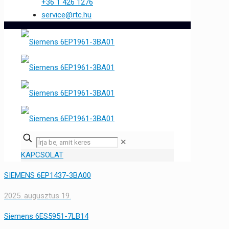
+36 1 426 1276
service@rtc.hu
✕
KAPCSOLAT
SIEMENS 6EP1437-3BA00
2025. augusztus 19.
Siemens 6ES5951-7LB14