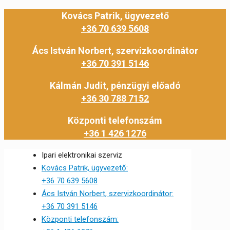
Kovács Patrik, ügyvezető
+36 70 639 5608
Ács István Norbert, szervizkoordinátor
+36 70 391 5146
Kálmán Judit, pénzügyi előadó
+36 30 788 7152
Központi telefonszám
+36 1 426 1276
Ipari elektronikai szerviz
Kovács Patrik, ügyvezető:
+36 70 639 5608
Ács István Norbert, szervizkoordinátor:
+36 70 391 5146
Központi telefonszám: