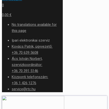
0
0,00 €
No translations available for
this page
Ipari elektronikai szerviz
Kovács Patrik, ügyvezető:
+36 70 639 5608
Ács István Norbert,
szervizkoordinátor:
+36 70 391 5146
Központi telefonszám:
+36 1 426 1276
service@rtc.hu