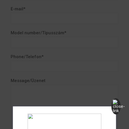
E-mail*
Model number/Típusszám*
Phone/Telefon*
Message/Üzenet