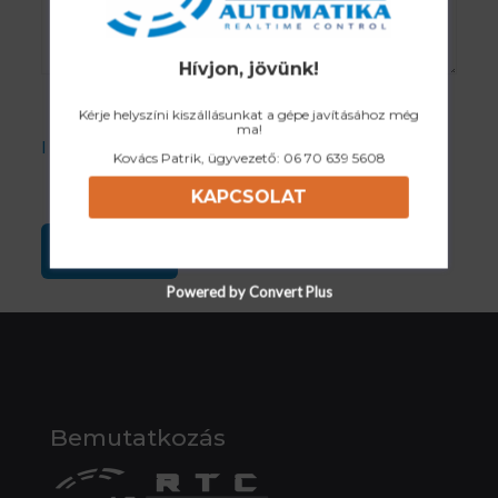
Hívjon, jövünk!
Kérje helyszíni kiszállásunkat a gépe javításához még
ma!
I accept the Privacy Policy
Kovács Patrik, ügyvezető:
06 70 639 5608
KAPCSOLAT
Powered by Convert Plus
Bemutatkozás