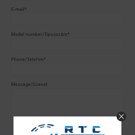
E-mail*
Model number/Típusszám*
Phone/Telefon*
Message/Üzenet