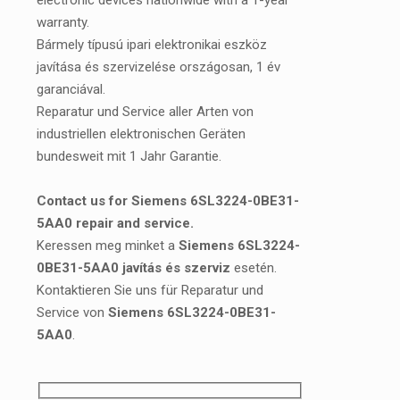
electronic devices nationwide with a 1-year
warranty.
Bármely típusú ipari elektronikai eszköz
javítása és szervizelése országosan, 1 év
garanciával.
Reparatur und Service aller Arten von
industriellen elektronischen Geräten
bundesweit mit 1 Jahr Garantie.
Contact us for Siemens 6SL3224-0BE31-
5AA0 repair and service.
Keressen meg minket a
Siemens 6SL3224-
0BE31-5AA0 javítás és szerviz
esetén.
Kontaktieren Sie uns für Reparatur und
Service von
Siemens 6SL3224-0BE31-
5AA0
.