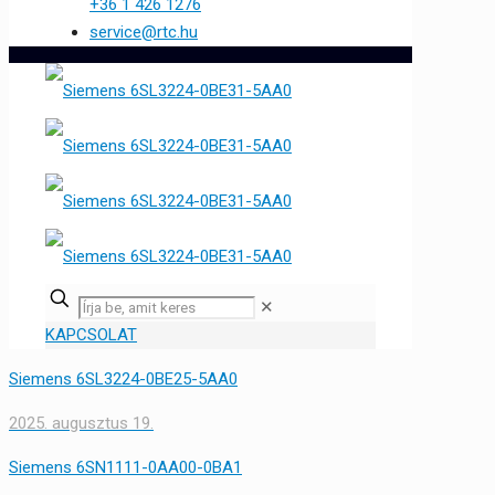
+36 1 426 1276
service@rtc.hu
✕
KAPCSOLAT
Siemens 6SL3224-0BE25-5AA0
2025. augusztus 19.
Siemens 6SN1111-0AA00-0BA1