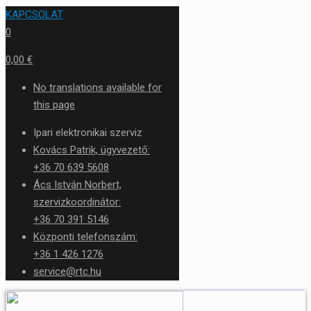
KAPCSOLAT
0
0,00 €
No translations available for
this page
Ipari elektronikai szerviz
Kovács Patrik, ügyvezető:
+36 70 639 5608
Ács István Norbert,
szervizkoordinátor:
+36 70 391 5146
Központi telefonszám:
+36 1 426 1276
service@rtc.hu