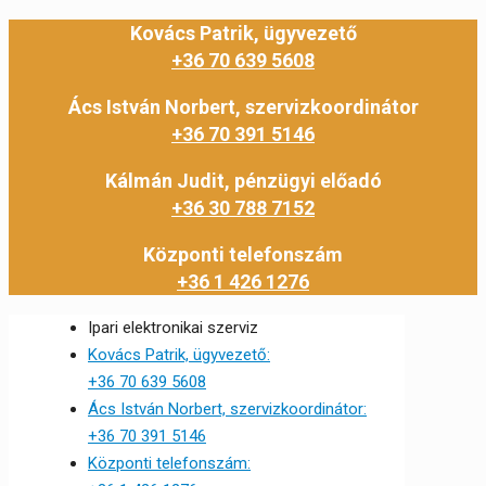
Kovács Patrik, ügyvezető
+36 70 639 5608
Ács István Norbert, szervizkoordinátor
+36 70 391 5146
Kálmán Judit, pénzügyi előadó
+36 30 788 7152
Központi telefonszám
+36 1 426 1276
Ipari elektronikai szerviz
Kovács Patrik, ügyvezető:
+36 70 639 5608
Ács István Norbert, szervizkoordinátor:
+36 70 391 5146
Központi telefonszám: