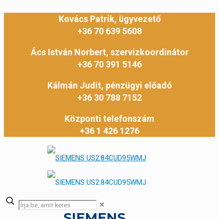
Kovács Patrik, ügyvezető
+36 70 639 5608
Ács István Norbert, szervizkoordinátor
+36 70 391 5146
Kálmán Judit, pénzügyi előadó
+36 30 788 7152
Központi telefonszám
+36 1 426 1276
✕
SIEMENS