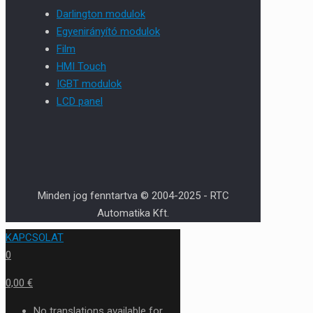
Darlington modulok
Egyenirányító modulok
Film
HMI Touch
IGBT modulok
LCD panel
Minden jog fenntartva © 2004-2025 - RTC
Automatika Kft.
KAPCSOLAT
0
0,00 €
No translations available for