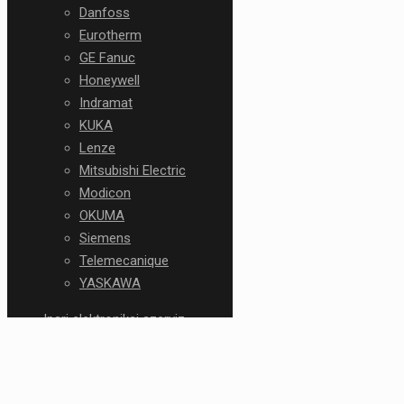
Danfoss
Eurotherm
GE Fanuc
Honeywell
Indramat
KUKA
Lenze
Mitsubishi Electric
Modicon
OKUMA
Siemens
Telemecanique
YASKAWA
Ipari elektronikai szerviz
Kovács Patrik, ügyvezető:
+36 70 639 5608
Ács István Norbert,