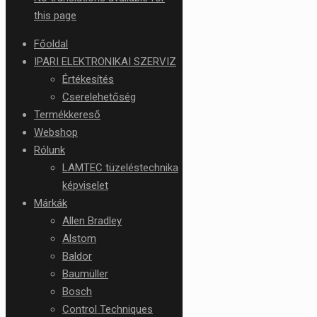
this page
Főoldal
IPARI ELEKTRONIKAI SZERVIZ
Értékesítés
Cserelehetőség
Termékkereső
Webshop
Rólunk
LAMTEC tüzeléstechnika
képviselet
Márkák
Allen Bradley
Alstom
Baldor
Baumüller
Bosch
Control Techniques