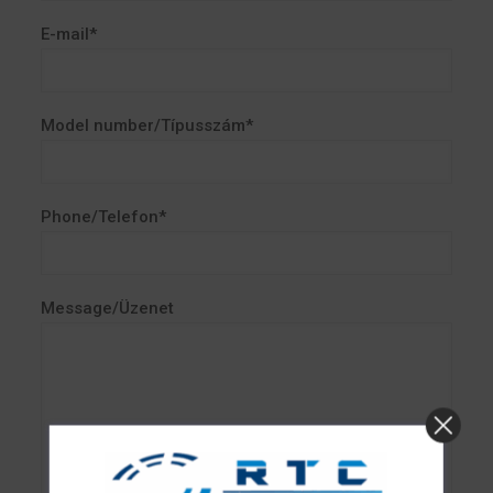
E-mail*
Model number/Típusszám*
Phone/Telefon*
Message/Üzenet