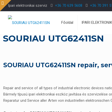
Ipari elektronikai szerviz
+36 70 639 5608
+36 70 391 5
Főoldal
IPARI ELEKTRONI
SOURIAU UTG62411SN
SOURIAU UTG62411SN repair, ser
Repair and service of all types of industrial electronic devices nat
Bármely típusú ipari elektronikai eszköz javítása és szervizelése o
Reparatur und Service aller Arten von industriellen elektronischen