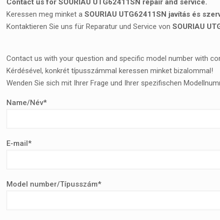
Contact us for SOURIAU UTG62411SN repair and service.
Keressen meg minket a
SOURIAU UTG62411SN javítás és szer
Kontaktieren Sie uns für Reparatur und Service von
SOURIAU UT
Contact us with your question and specific model number with co
Kérdésével, konkrét típusszámmal keressen minket bizalommal!
Wenden Sie sich mit Ihrer Frage und Ihrer spezifischen Modellnum
Name/Név*
E-mail*
Model number/Típusszám*