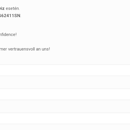
viz
esetén.
G62411SN
.
nfidence!
mer vertrauensvoll an uns!