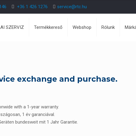
146
+36 1 426 1276
service@rtc.hu
KAI SZERVIZ
Termékkereső
Webshop
Rólunk
Márk
vice exchange and purchase.
ionwide with a 1-year warranty.
rszágosan, 1 év garanciával.
 Geräten bundesweit mit 1 Jahr Garantie.