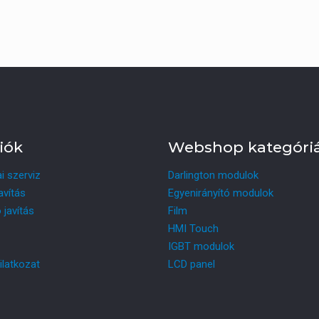
iók
Webshop kategóri
ai szerviz
Darlington modulok
avítás
Egyenirányító modulok
 javítás
Film
HMI Touch
IGBT modulok
ilatkozat
LCD panel