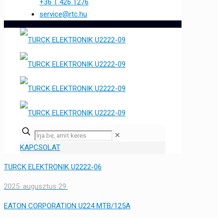
+36 1 426 1276
service@rtc.hu
✕
KAPCSOLAT
TURCK ELEKTRONIK U2222-06
2025. augusztus 29.
EATON CORPORATION U224 MTB/125A