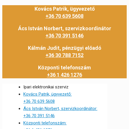
Kovács Patrik, ügyvezető
+36 70 639 5608
Ács István Norbert, szervizkoordinátor
+36 70 391 5146
Kálmán Judit, pénzügyi előadó
+36 30 788 7152
Központi telefonszám
+36 1 426 1276
Ipari elektronikai szerviz
Kovács Patrik, ügyvezető:
+36 70 639 5608
Ács István Norbert, szervizkoordinátor:
+36 70 391 5146
Központi telefonszám: