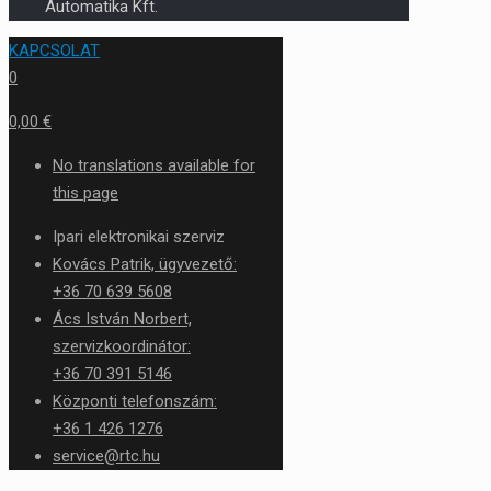
Automatika Kft.
KAPCSOLAT
0
0,00 €
No translations available for
this page
Ipari elektronikai szerviz
Kovács Patrik, ügyvezető:
+36 70 639 5608
Ács István Norbert,
szervizkoordinátor:
+36 70 391 5146
Központi telefonszám:
+36 1 426 1276
service@rtc.hu