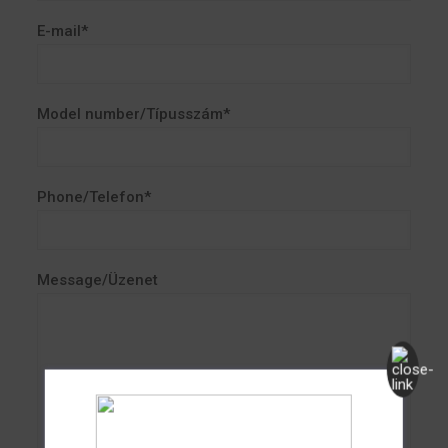
E-mail*
Model number/Típusszám*
Phone/Telefon*
Message/Üzenet