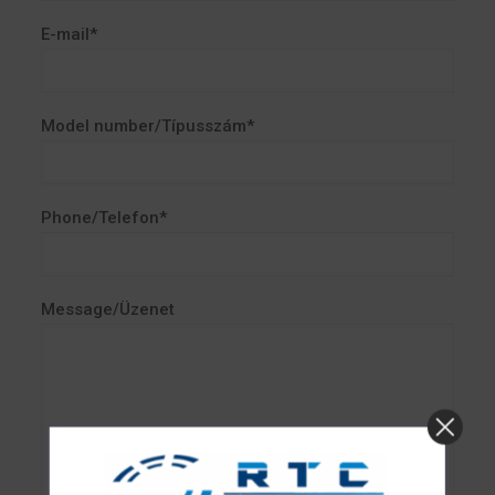
E-mail*
Model number/Típusszám*
Phone/Telefon*
Message/Üzenet