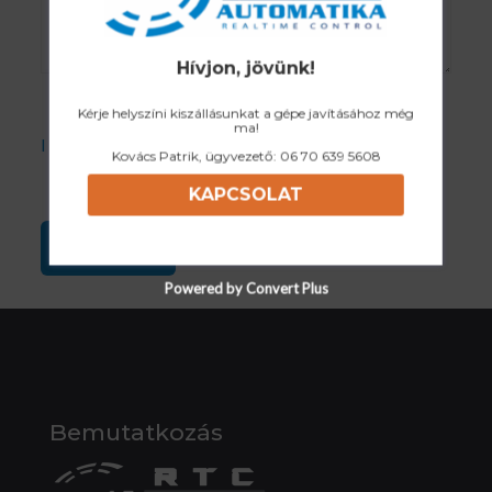
Hívjon, jövünk!
Kérje helyszíni kiszállásunkat a gépe javításához még
ma!
I accept the Privacy Policy
Kovács Patrik, ügyvezető:
06 70 639 5608
KAPCSOLAT
Powered by Convert Plus
Bemutatkozás