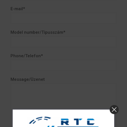
E-mail*
Model number/Típusszám*
Phone/Telefon*
Message/Üzenet