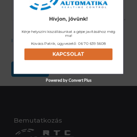
Hívjon, jövünk!
Kérje helyszíni kiszállásunkat a gépe javításához még
ma!
I accept the Privacy Policy
Kovács Patrik, ügyvezető:
06 70 639 5608
KAPCSOLAT
Powered by Convert Plus
Bemutatkozás