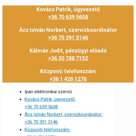
Kovács Patrik, ügyvezető
+36 70 639 5608
Ács István Norbert, szervizkoordinátor
+36 70 391 5146
Kálmán Judit, pénzügyi előadó
+36 30 788 7152
Központi telefonszám
+36 1 426 1276
Ipari elektronikai szerviz
Kovács Patrik, ügyvezető:
+36 70 639 5608
Ács István Norbert, szervizkoordinátor:
+36 70 391 5146
Központi telefonszám: