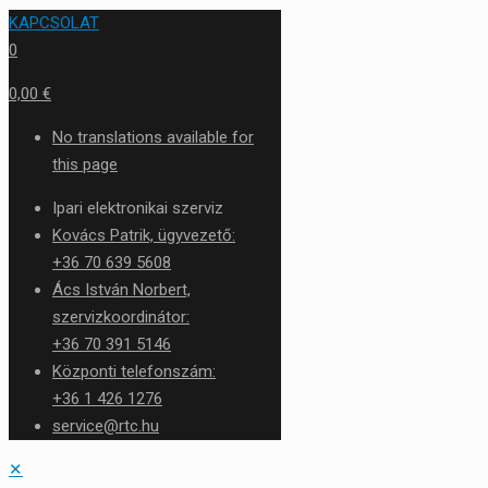
KAPCSOLAT
0
0,00 €
No translations available for
this page
Ipari elektronikai szerviz
Kovács Patrik, ügyvezető:
+36 70 639 5608
Ács István Norbert,
szervizkoordinátor:
+36 70 391 5146
Központi telefonszám:
+36 1 426 1276
service@rtc.hu
✕